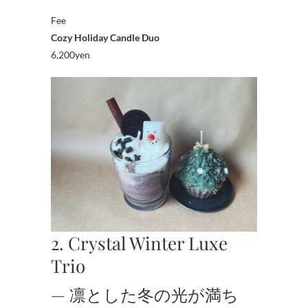
Fee
Cozy Holiday Candle Duo
6,200yen
2. Crystal Winter Luxe
Trio
— 凛とした冬の光が満ち